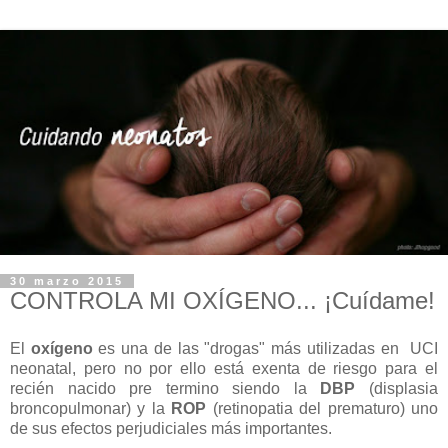
30 marzo 2015
CONTROLA MI OXÍGENO... ¡Cuídame!
El
oxígeno
es una de las "drogas" más utilizadas en UCI
neonatal, pero no por ello está exenta de riesgo para el
recién nacido pre termino siendo la
DBP
(displasia
broncopulmonar) y la
ROP
(retinopatia del prematuro) uno
de sus efectos perjudiciales más importantes.