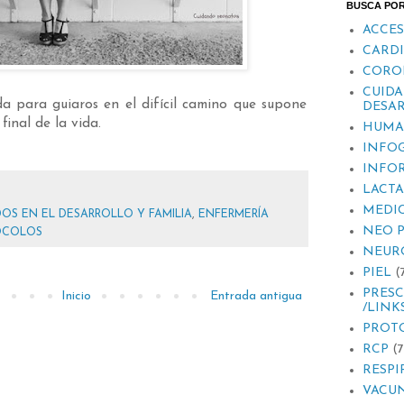
BUSCA PO
ACCES
CARD
CORO
CUIDA
a para guiaros en el difícil camino que supone
DESAR
final de la vida.
HUMA
INFOG
INFO
LACT
MEDI
OS EN EL DESARROLLO Y FAMILIA
,
ENFERMERÍA
NEO 
OCOLOS
NEUR
PIEL
(
PRESC
Inicio
Entrada antigua
/LINK
PROT
RCP
(7
RESPI
VACU