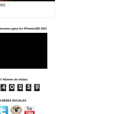
DES
eonatos gana los #PremiosED 2021
! Número de visitas:
4
0
2
5
9
N REDES SOCIALES