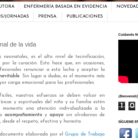
AUTORA
ENFERMERÍA BASADA EN EVIDENCIA
NOVEDA
OS/JORNADAS
PRENSA.
PUBLICACIONES
Cuidando N
nal de la vida
 neonatales, es el alto nivel de tecinificación,
a por la curación. Esto hace que, en ocasiones,
rofesionales renunciar a esta lucha y aceptar la
nevitable
. Sin lugar a dudas, es el momento más
yor carga emocional para los profesionales.
ciles, nuestros esfuerzos se deben volcar en
¡Bienvenid@
ísicas y espirituales del niño y su familia estén
1
0
o momento una atención individualizada a la
ro
acompañamiento
y
apoyo
sin olvidarnos de
, desde el respeto, efectiva y honesta.
SÍGUEME E
e documento elaborado por el
Grupo de Trabajo