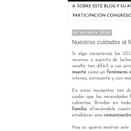
A. SOBRE ESTE BLOG Y SU 
PARTICIPACIÓN CONGRES
02 octubre 2016
Nuestros cuidados al fi
Si algo caracteriza las UCIs
recursos y espíritu de luch
resulte tan difícil a sus p
muerte
como un
fenómeno i
intenso, estresante y con ma
En estos momentos tan difí
cuidar que las necesidades f
cubiertas. Brindar en tod
familia
, ofreciéndole nuest
establecer una
comunicación
Hoy os quiero mostrar est