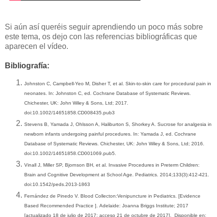
Si aún así queréis seguir aprendiendo un poco más sobre
este tema, os dejo con las referencias bibliográficas que
aparecen el vídeo.
Bibliografía:
Johnston C, Campbell-Yeo M, Disher T, et al. Skin-to-skin care for procedural pain in
neonates. In: Johnston C, ed. Cochrane Database of Systematic Reviews.
Chichester, UK: John Wiley & Sons, Ltd; 2017.
doi:10.1002/14651858.CD008435.pub3
Stevens B, Yamada J, Ohlsson A, Haliburton S, Shorkey A. Sucrose for analgesia in
newborn infants undergoing painful procedures. In: Yamada J, ed. Cochrane
Database of Systematic Reviews. Chichester, UK: John Wiley & Sons, Ltd; 2016.
doi:10.1002/14651858.CD001069.pub5.
Vinall J, Miller SP, Bjornson BH, et al. Invasive Procedures in Preterm Children:
Brain and Cognitive Development at School Age. Pediatrics. 2014;133(3):412-421.
doi:10.1542/peds.2013-1863
Fernández de Pinedo V. Blood Collecton:Venipuncture in Pediatrics. [Evidence
Based Recommended Practice ].
Adelaide
: Joanna
Briggs
Institute
; 2017
[actualizado 18 de julio de 2017; acceso 21 de octubre de 2017].
Disponible
en: