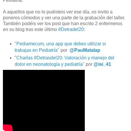
Pediatría.
A aquellos que no lo pudisteis ver ese día, os invito a
poneros cómodos y ver una parte de la grabación del taller.
También podéis ver los post que han escrito 2 enfermeros
en su blog tras este último
#Detradel20
:
"Pediamecum, una app que debes utilizar si
trabajas en Pediatría"
por
@PauMatalap
"
Charlas #Detrasdel20: Valoración y manejo del
dolor en neonatología y pediatría
" por
@isi_41