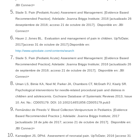
JBI Connect+
Slade S. Pain (Pediatric Acute): Assesment and Management. [Evidence Based
Recommended Practice].
Adelaide
: Joanna
Briggs
Institute
; 2016 [actualizado 26
deseptiembre de 2016; acceso 21 de octubre de 2017].
Disponible
en: JBI
Connect+
Hauer J, Jones BL.
Evaluation and management of pain in children.
UpToDate;
2017[acceso 31 de octubre de 2017].Disponible en:
http://www.uptodate.com/contents/search
Slade S. Pain (Pediatric Acute): Assesment and Management. [Evidence Based
Recommended Practice]. Adelaide: Joanna Briggs Institute; 2016 [actualizado 26
de septiembre de 2016; acceso 21 de octubre de 2017].
Disponible en: JBI
Connect+
Uman LS, Birnie KA, Noel M, Parker JA, Chambers CT, McGrath PJ, Kisely SR.
Psychological interventions for needle-related procedural pain and distress in
children and adolescents. Cochrane Database of Systematic Reviews 2013, Issue
10. Art. No.: CD005179. DOI: 10.1002/14651858.CD005179.pub3
Fernández de Pinedo V. Blood Collecton:Venipuncture in Pediatrics. [Evidence
Based Recommended Practice ]. Adelaide: Joanna Briggs Institute; 2017
[actualizado 18 de julio de 2017; acceso 21 de octubre de 2017].
Disponible en:
JBI Connect+
Kanwaljeet JS, DPhil.
Assessment of neonatal pain. UpToDate; 2016 [acceso 31