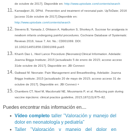
de octubre de 2017]. Disponible en:
http://www.uptodate.com/contents/search
Kanwaljeet JS, DPhil.
Prevention and treatment of neonatal pain. UpToDate; 2016
[acceso 31de octubre de 2017].Disponible en:
http://www.uptodate.com/contents/search
Stevens B, Yamada J, Ohlsson A, Haliburton S, Shorkey A. Sucrose for analgesia in
newborn infants undergoing painful procedures. Cochrane Database of Systematic
Reviews 2016, Issue 7. Art. No.: CD001069. DOI:
10.1002/14651858.CD001069.pub5
Khanh Dao L. Heel Lance Procedure (Neonates):Clinical Information. Adelaide:
Joanna Briggs Institute; 2015 [actualizado 5 de enero de 2015; acceso acceso
31de octubre de 2017]. Disponible en: JBI Connect
Gaikwad M. Neonate: Pain Management and Breastfeeding. Adelaide: Joanna
Briggs Institute; 2015 [actualizado 20 de mayo de 2015; acceso acceso 31 de
octubre de 2017]. Disponible en: JBI Connect +
Chambers CT, Noel M, Macdonald NE, Mousmanis P, et al.
Reducing pain during
vaccine injections: clinical practice guideline,
2015;187(13):975–82.
Puedes encontrar más información en....
Vídeo completo
taller "Valoración y manejo del
dolor en neonatología y pediatría"
Taller "Valoración y manejo del dolor en