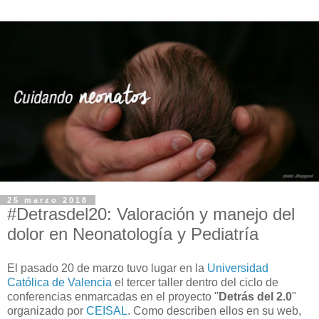
25 marzo 2018
#Detrasdel20: Valoración y manejo del
dolor en Neonatología y Pediatría
El pasado 20 de marzo tuvo lugar en la
Universidad
Católica de Valencia
el tercer taller dentro del ciclo de
conferencias enmarcadas en el proyecto "
Detrás del 2.0
"
organizado por
CEISAL
. Como describen ellos en su web,