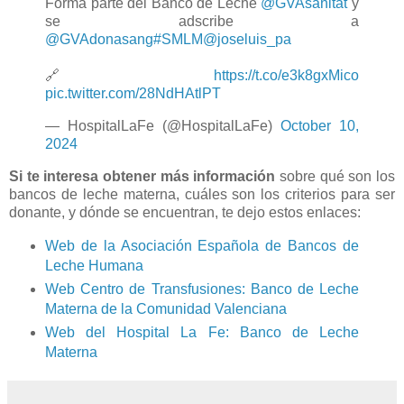
Forma parte del Banco de Leche
@GVAsanitat
y
se adscribe a
@GVAdonasang
#SMLM
@joseluis_pa
🔗
https://t.co/e3k8gxMico
pic.twitter.com/28NdHAtlPT
— HospitalLaFe (@HospitalLaFe)
October 10,
2024
Si te interesa obtener más información
sobre qué son los
bancos de leche materna, cuáles son los criterios para ser
donante, y dónde se encuentran, te dejo estos enlaces:
Web de la Asociación Española de Bancos de
Leche Humana
Web Centro de Transfusiones: Banco de Leche
Materna de la Comunidad Valenciana
Web del Hospital La Fe: Banco de Leche
Materna