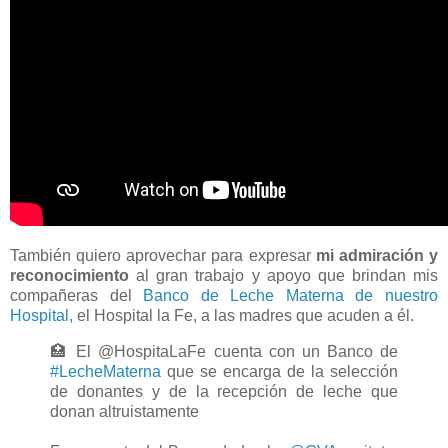
También quiero aprovechar para expresar
mi admiración y
reconocimiento
al gran trabajo y apoyo que brindan mis
compañeras del
Banco de Leche Materna de nuestro
Hospital,
el Hospital la Fe, a las madres que acuden a él.
🏥 El @HospitaLaFe cuenta con un Banco de
#LecheMaterna
que se encarga de la selección
de donantes y de la recepción de leche que
donan altruistamente