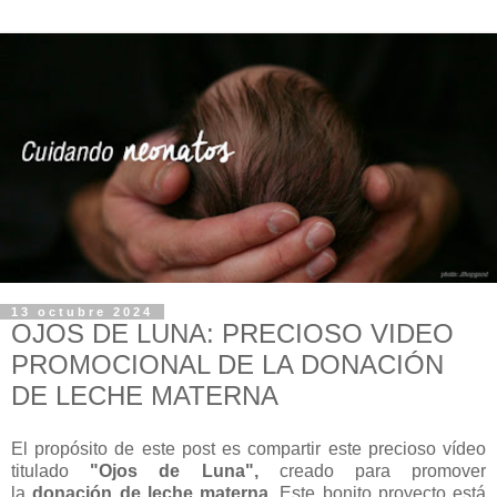
13 octubre 2024
OJOS DE LUNA: PRECIOSO VIDEO
PROMOCIONAL DE LA DONACIÓN
DE LECHE MATERNA
El propósito de este post es compartir este precioso vídeo
titulado
"Ojos de Luna",
creado para promover
la
donación de leche materna
. Este bonito proyecto está