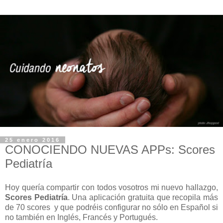
25 enero 2016
CONOCIENDO NUEVAS APPs: Scores
Pediatría
Hoy quería compartir con todos vosotros mi nuevo hallazgo,
Scores Pediatría
. Una aplicación gratuita que recopila más
de 70 scores y que podréis configurar no sólo en Español si
no también en Inglés, Francés y Portugués.