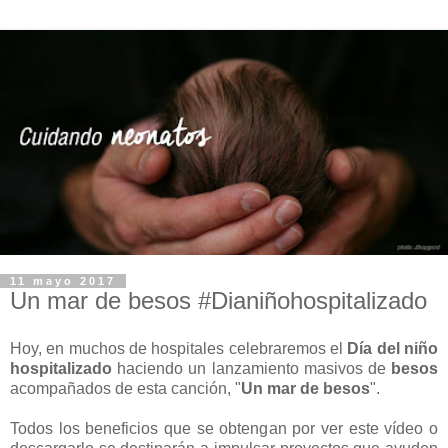
11 mayo 2017
Un mar de besos #Dianiñohospitalizado
Hoy, en muchos de hospitales celebraremos el
Día del niño
hospitalizado
haciendo un lanzamiento masivos de
besos
acompañados de esta canción, "
Un mar de besos
".
Todos los beneficios que se obtengan por ver este vídeo o