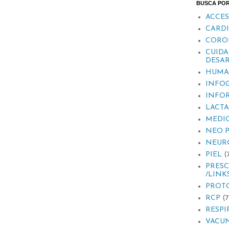
BUSCA PO
ACCES
CARD
CORO
CUIDA
DESAR
HUMA
INFOG
INFO
LACT
MEDI
NEO 
NEUR
PIEL
(
PRESC
/LINK
PROT
RCP
(7
RESPI
VACU