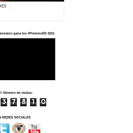
DES
eonatos gana los #PremiosED 2021
! Número de visitas:
3
7
8
1
0
N REDES SOCIALES