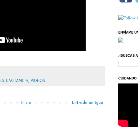
ENVÍAME U
¿BUSCAS 
CUIDANDO 
ES
,
LACTANCIA
,
VÍDEOS
Inicio
Entrada antigua