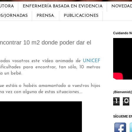
AUTORA
ENFERMERÍA BASADA EN EVIDENCIA
NOVEDA
OS/JORNADAS
PRENSA.
PUBLICACIONES
Cuidando N
 encontrar 10 m2 donde poder dar el
todos vosotros este vídeo animado de
UNICEF
ficultades para encontrar, tan sólo, 10 metros
a un bebé.
ue estáis o habéis amamantado a vuestros hijos
 vez con alguna de estas situaciones....
¡Bienvenid@
1
0
SÍGUEME E