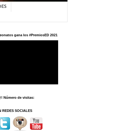
DES
eonatos gana los #PremiosED 2021
! Número de visitas:
N REDES SOCIALES