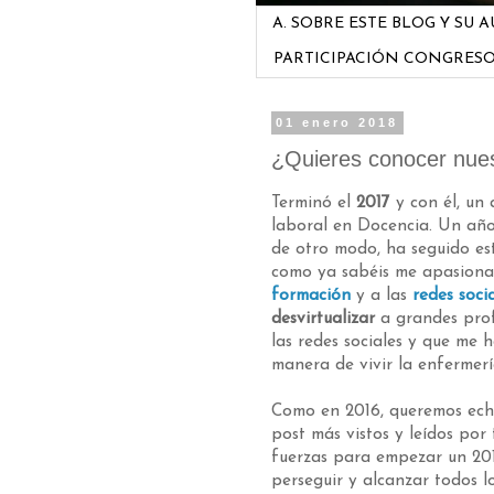
A. SOBRE ESTE BLOG Y SU 
PARTICIPACIÓN CONGRES
01 enero 2018
¿Quieres conocer nue
Terminó el
2017
y con él, un
laboral en Docencia. Un año
de otro modo, ha seguido es
como ya sabéis me apasiona 
formación
y a las
redes soci
desvirtualizar
a grandes prof
las redes sociales y que me 
manera de vivir la enfermería
Como en 2016, queremos echa
post más vistos y leídos po
fuerzas para empezar un 201
perseguir y alcanzar todos l