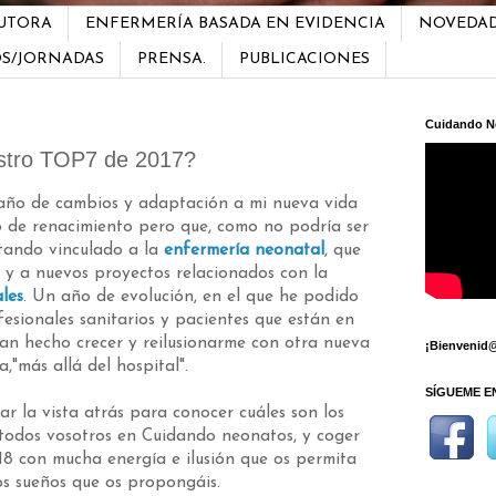
AUTORA
ENFERMERÍA BASADA EN EVIDENCIA
NOVEDA
OS/JORNADAS
PRENSA.
PUBLICACIONES
Cuidando N
stro TOP7 de 2017?
 año de cambios y adaptación a mi nueva vida
 de renacimiento pero que, como no podría ser
tando vinculado a la
enfermería neonatal
, que
y a nuevos proyectos relacionados con la
ales
. Un año de evolución, en el que he podido
esionales sanitarios y pacientes que están en
han hecho crecer y reilusionarme con otra nueva
¡Bienvenid@
,"más allá del hospital".
SÍGUEME E
r la vista atrás para conocer cuáles son los
r todos vosotros en Cuidando neonatos, y coger
8 con mucha energía e ilusión que os permita
os sueños que os propongáis.