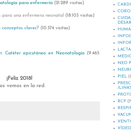
atología para enfermería
(21.289 visitas)
CARD
CORO
es para una enfermera neonatal
(18.103 visitas)
CUIDA
DESAR
 conceptos claves?
(10.374 visitas)
HUMA
INFOG
INFO
LACT
ón: Catéter epicutáneo en Neonatología
(9.465
MEDI
NEO 
NEUR
PIEL
(
¡Feliz 2018!
PRESC
os vemos en la red.
/LINK
PROT
RCP
(7
RESPI
VACU
VENT
VÍDEO