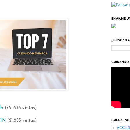
ENVÍAME U
¿BUSCAS 
CUIDANDO 
da
(75. 636 visitas)
BUSCA PO
CIN
(21.853 visitas)
ACCES