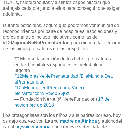
TCAEs, fisioterapeutas y distintos especialistas) que
trabajáis cada día junto a ellos para conseguir que salgan
adelante.
Durante estos días, seguro que podremos ver multitud de
reconocimientos por parte de hospitales, asociaciones y
profesionales e incluso iniciativas como las de
#12MejorasNeNePrematuridad
para mejorar la atención
de los niños prematuros en los hospitales.
🎞️ Mejorar la atención de los bebés prematuros
en los hospitales españoles es ineludible y
urgente
#12MejorasNeNePrematuridad
#DiaMundialDeL
aPrematuridad
#DíaMundialDelPrematuro
#Video
pic.twitter.com/iRSe0S6j6z
— Fundación NeNe (@NeneFundacion)
17 de
noviembre de 2018
Los protagonistas son los niños y sus padres por eso, hoy
os dejo otra vez con
Laura
,
madre de Ainhoa
y autora del
canal
mysweet ainhoa
que con este vídeo trata de