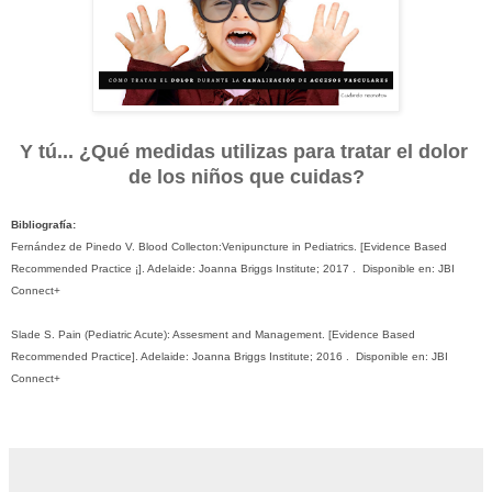
Y tú... ¿Qué medidas utilizas para tratar el dolor
de los niños que cuidas?
Bibliografía:
Fernández de Pinedo V. Blood Collecton:Venipuncture in Pediatrics. [Evidence Based
Recommended Practice ¡].
Adelaide
: Joanna
Briggs
Institute
; 2017 .
Disponible
en: JBI
Connect+
Slade S. Pain (Pediatric Acute): Assesment and Management. [Evidence Based
Recommended Practice].
Adelaide
: Joanna
Briggs
Institute
; 2016 .
Disponible
en: JBI
Connect+