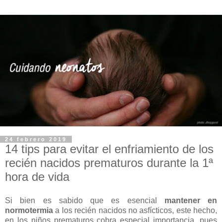
24 febrero 2019
14 tips para evitar el enfriamiento de los
recién nacidos prematuros durante la 1ª
hora de vida
Si bien es sabido que es esencial
mantener en
normotermia
a los recién nacidos no asfícticos, este hecho,
en los niños prematuros cobra especial importancia, pues