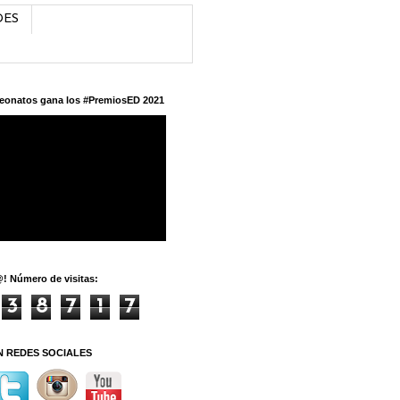
DES
eonatos gana los #PremiosED 2021
! Número de visitas:
3
8
7
1
7
N REDES SOCIALES