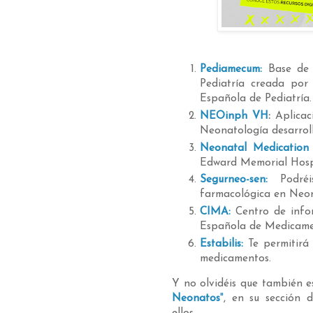
Pediamecum:
Base de 
Pediatría creada por
Española de Pediatría.
NEOinph VH
:
Aplicac
Neonatología desarroll
Neonatal Medication 
Edward Memorial Hospi
Segurneo-sen:
Podréi
farmacológica en Neon
CIMA:
Centro de info
Española de Medicamen
Estabilis:
Te permitirá
medicamentos.
Y no olvidéis que también e
Neonatos
"
, en su sección