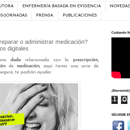
AUTORA
ENFERMERÍA BASADA EN EVIDENCIA
NOVEDA
OS/JORNADAS
PRENSA.
PUBLICACIONES
Cuidando N
preparar o administrar medicación?
s digitales
lguna
duda
relacionada con la
prescripción,
ión
de
medicación
, aquí tienes una serie de
y segura, te podrán ayudar.
¡Bienvenid@
1
0
SÍGUEME E