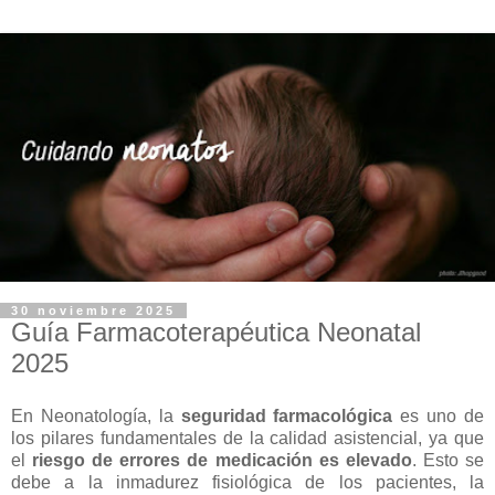
30 noviembre 2025
Guía Farmacoterapéutica Neonatal
2025
En Neonatología, la
seguridad farmacológica
es uno de
los pilares fundamentales de la calidad asistencial, ya que
el
riesgo de errores de medicación es elevado
. Esto se
debe a la inmadurez fisiológica de los pacientes, la